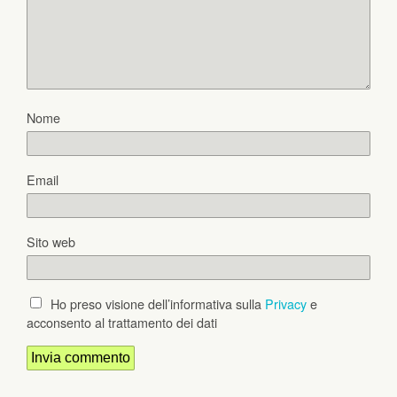
Nome
Email
Sito web
Ho preso visione dell’informativa sulla
Privacy
e
acconsento al trattamento dei dati