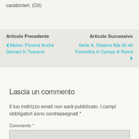
carabinieri. (O3)
Articolo Precedente
Articolo Successivo
Meteo: Pioverà Anche
Serie A: Stasera Alle 20.45
Domani In Toscana
Fiorentina In Campo A Roma
Lascia un commento
Il tuo indirizzo email non sarà pubblicato.
I campi
obbligatori sono contrassegnati
*
Commento
*