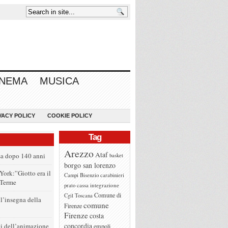
INEMA
MUSICA
VACY POLICY
COOKIE POLICY
Tag
Arezzo
Ataf
sa dopo 140 anni
basket
borgo san lorenzo
York:”Giotto era il
Campi Bisenzio
carabinieri
 Terme
cassa integrazione
prato
Comune di
Cgil Toscana
’insegna della
comune
Firenze
Firenze
costa
concordia
oi dell’animazione
empoli