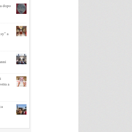
sa dopo
ksy” a
0 anni
i
stra a
ca