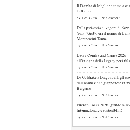
Il Piombo di Magliano torna a ca
140 anni
by
Ylenia Caioli
-
No Comment
Dalla preistoria ai vagoni di New
York:”Giotto era il nonno di Ban
Montecatini Terme
by
Ylenia Caioli
-
No Comment
Lucca Comics and Games 2026
all’insegna della Legacy per i 6
by
Ylenia Caioli
-
No Comment
Da Goldrake a Dragonball: gli ero
dell’animazione giapponese in mo
Bergamo
by
Ylenia Caioli
-
No Comment
Firenze Rocks 2026: grande musi
internazionale e sostenibilità
by
Ylenia Caioli
-
No Comment