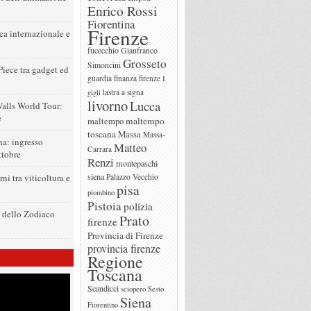
Enrico Rossi
Fiorentina
Firenze
a internazionale e
fucecchio
Gianfranco
Grosseto
Simoncini
iece tra gadget ed
guardia finanza firenze
I
lastra a signa
gigli
livorno
Lucca
alls World Tour:
e
maltempo
maltempo
toscana
Massa
Massa-
a: ingresso
Matteo
Carrara
ttobre
Renzi
montepaschi
siena
ni tra viticoltura e
Palazzo Vecchio
pisa
piombino
Pistoia
polizia
i dello Zodiaco
Prato
firenze
Provincia di Firenze
provincia firenze
Regione
Toscana
Scandicci
sciopero
Sesto
Siena
Fiorentino