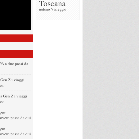
Toscana
Viareggio
turismo
PA a due passi da
 Gen Z i viaggi
sso
la Gen Z i viaggi
sso
pre-
covero passa da qui
pre-
covero passa da qui