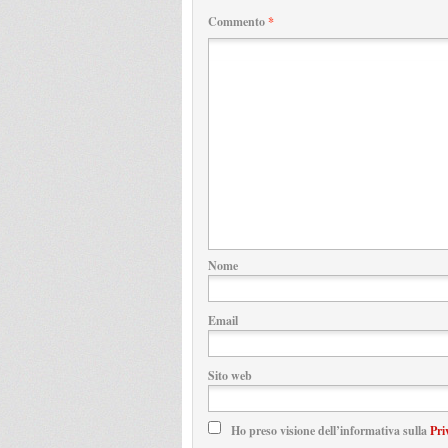
Commento
*
Nome
Email
Sito web
Ho preso visione dell’informativa sulla
Pri