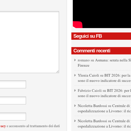
Seguici su FB
Commenti recenti
romano
su
Asmana: serata nella S
Firenze
Ylenia Caioli
su
BIT 2026: per la
sono il nuovo indicatore di succe
Fabrizio Caioli
su
BIT 2026: per 
sono il nuovo indicatore di succe
Nicoletta Bardossi
su
Centrale di 
ospedalizzazione a Livorno: il ri
Nicoletta Bardossi
su
Centrale di 
ospedalizzazione a Livorno: il ri
vacy
e acconsento al trattamento dei dati