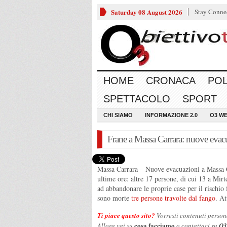
Saturday 08 August 2026
Stay Conne
HOME
CRONACA
POL
SPETTACOLO
SPORT
CHI SIAMO
INFORMAZIONE 2.0
O3 W
Frane a Massa Carrara: nuove evacu
Massa Carrara – Nuove evacuazioni a Massa Ca
ultime ore: altre 17 persone, di cui 13 a Mirt
ad abbandonare le proprie case per il rischio 
sono morte
tre persone travolte dal fango
. At
Ti piace questo sito?
Vorresti contenuti person
cosa facciamo
Allora vai su
o contattaci su
O3