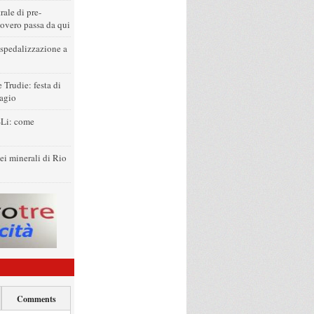
rale di pre-
covero passa da qui
ospedalizzazione a
e Trudie: festa di
lagio
-Li: come
dei minerali di Rio
Comments