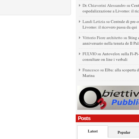
Dr. Chiaverini Alessandro
su
Cent
ospedalizzazione a Livorno: il ri
Landi Letizia
su
Centrale di pre-
Livorno: il ricovero passa da qui
Vittorio Fiore architetto
su
Sting 
anniversario nella tenuta de Il Pa
FULVIO
su
Autovelox sulla Fi-Pi
consultare on line i verbali
Francesco
su
Elba: alla scoperta 
Marina
Posts
Latest
Popular