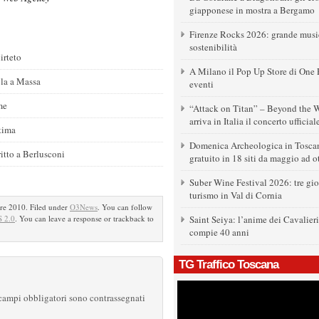
giapponese in mostra a Bergamo
Firenze Rocks 2026: grande music
sostenibilità
irteto
A Milano il Pop Up Store di One P
la a Massa
eventi
me
“Attack on Titan” – Beyond the W
arriva in Italia il concerto ufficial
ttima
Domenica Archeologica in Toscan
itto a Berlusconi
gratuito in 18 siti da maggio ad o
Suber Wine Festival 2026: tre gior
turismo in Val di Cornia
e 2010. Filed under
O3News
. You can follow
 2.0
. You can leave a response or trackback to
Saint Seiya: l’anime dei Cavalier
compie 40 anni
TG Traffico Toscana
 campi obbligatori sono contrassegnati