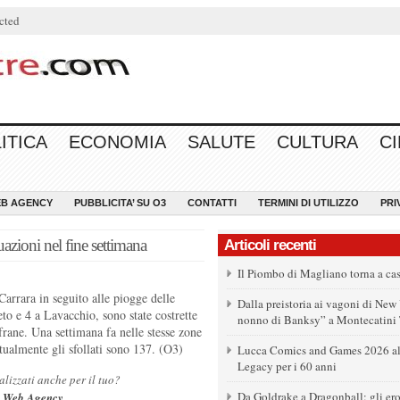
cted
ITICA
ECONOMIA
SALUTE
CULTURA
C
EB AGENCY
PUBBLICITA’ SU O3
CONTATTI
TERMINI DI UTILIZZO
PRI
azioni nel fine settimana
Articoli recenti
Il Piombo di Magliano torna a ca
rrara in seguito alle piogge delle
Dalla preistoria ai vagoni di New 
eto e 4 a Lavacchio, sono state costrette
nonno di Banksy” a Montecatini
frane. Una settimana fa nelle stesse zone
tualmente gli sfollati sono 137. (O3)
Lucca Comics and Games 2026 all
Legacy per i 60 anni
alizzati anche per il tuo?
Da Goldrake a Dragonball: gli er
 Web Agency